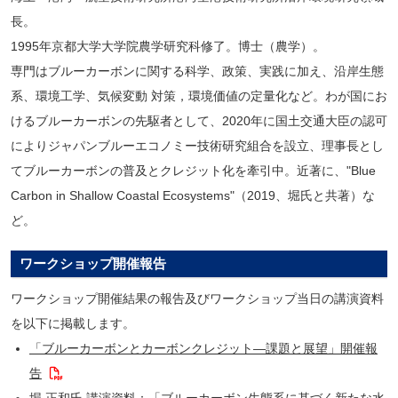
長。
1995年京都大学大学院農学研究科修了。博士（農学）。
専門はブルーカーボンに関する科学、政策、実践に加え、沿岸生態
系、環境工学、気候変動 対策，環境価値の定量化など。わが国にお
けるブルーカーボンの先駆者として、2020年に国土交通大臣の認可
によりジャパンブルーエコノミー技術研究組合を設立、理事長とし
てブルーカーボンの普及とクレジット化を牽引中。近著に、"Blue
Carbon in Shallow Coastal Ecosystems"（2019、堀氏と共著）な
ど。
ワークショップ開催報告
ワークショップ開催結果の報告及びワークショップ当日の講演資料
を以下に掲載します。
「ブルーカーボンとカーボンクレジット―課題と展望」開催報
告
堀 正和氏 講演資料：「ブルーカーボン生態系に基づく新たな水