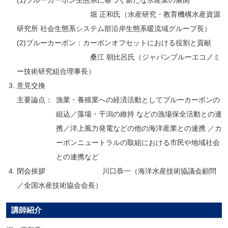
堀 正和氏（水産研究・教育機構水産資源
研究所 社会生態系システム部沿岸生態系暖流域グループ長）
(2)ブルーカーボン：カーボンオフセットにおける役割と貢献
桑江 朝比呂氏（ジャパンブルーエコノミ
ー技術研究組合理事長）
意見交換
主要論点：
漁業・養殖業への経済活動としてブルーカーボンの
組込／藻場・干潟の維持 などの漁場保全活動との連
携／洋上風力発電などの他の海洋産業との連携 ／カ
ーボンニュートラルの取組における市民や地域社会
との連携など
閉会挨拶 川口恭一（海洋水産技術協議会顧問
／全国水産技術協会会長）
講師紹介