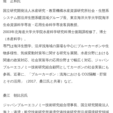
堀 正和氏
国立研究開発法人水産研究・教育機構水産資源研究所社会・生態系
システム部沿岸生態系暖流域グループ長、東京海洋大学大学院海洋
生命資源科学専攻・応用生命科学専攻客員教授。
2003年北海道大学大学院水産科学研究科博士後期課程修了。博士
（水産科学）。
専門は海洋生態学。沿岸浅海域の藻場を中心にブルーカーボンや生
物多様性、気候変動対策等に関する研究を展開。水産分野における
関連の政策対応、社会実装等の応用分野まで幅広く対応。ジャパン
ブルーエコノミー技術研究組合顧問としてカーボンの社会実装にも
参画。近著に、「ブルーカーボン：浅海における CO2隔離・貯留
とその活用」（2017、桑江氏と共著）など。
桑江 朝比呂氏
ジャパンブルーエコノミー技術研究組合理事長、国立研究開発法人
海上・港湾・航空技術研究所港湾空港技術研究所沿岸環境研究領域