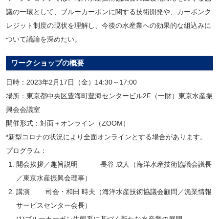
議の一環として、ブルーカーボンに関する技術開発や、カーボンク
レジット制度の現状を理解し、今後の水産業への効果的な組込みに
ついて議論を深めたい。
ワークショップの概要
日時：2023年2月17日（金）14:30～17:00
場所：東京都中央区豊海町豊海センタービル2F（一財）東京水産振
興会会議室
開催形式：対面＋オンライン（ZOOM）
*新型コロナの状況により全面オンラインとする場合があります。
プログラム：
開会挨拶／趣旨説明 長谷 成人（海洋水産技術協議会議長
／東京水産振興会理事）
講演 司会・和田 時夫（海洋水産技術協議会顧問／漁業情報
サービスセンター会長）
(1)ブルーカーボン生態系に基づく新たな水産業の展開