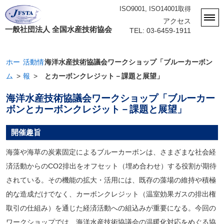
ISO9001, ISO14001取得
アクセス
一般社団法人 全国水産技術協会
TEL: 03-6459-1911
ホー
活動情
海洋水産技術協議会ワークショップ「ブルーカーボン
ム
報
とカーボンクレジット－課題と展望」
海洋水産技術協議会ワークショップ「ブルーカー
ボンとカーボンクレジット－課題と展望」
開催趣旨
海藻や海草の炭素固定によるブルーカーボンは、さまざまな社会経
済活動からのCO2排出をオフセット（埋め合わせ）する役割が期待
されている。その機能の拡大・活用には、既存の藻場の維持や積極
的な造成だけでなく、カーボンクレジット（温室効果ガスの排出権
取引の仕組み）を通じた経済活動への組込みが重要になる。今回の
ワークショップでは、海洋水産技術協議会の温暖化対応をめぐる協