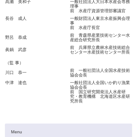
髙瀨 美和子
一般社団法人大日本水産会専務
理事
前 水産庁資源管理部審議官
長谷 成人
一般財団法人東京水産振興会理
事
前 水産庁長官
前 青森県産業技術センター水
野呂 恭成
産総合研究所長
前 兵庫県立農林水産技術総合
眞鍋 武彦
センター水産技術センター所長
（監 事）
前 一般社団法人全国水産技術
川口 恭一
協会会長
中津 達也
一般社団法人全国いか釣り漁業
協会会長
前 国立研究開発法人水産研
究・教育機構 北海道区水産研
究所長
Menu