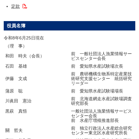
定款
役員名簿
令和8年6月25日現在
（理 事）
前 一般社団法人漁業情報サー
和田 時夫（会長）
ビスセンター会長
石田 基雄
前 愛知県水産試験場次長
前 農研機構生物系特定産業技
伊藤 文成
術研究支援センター 統括研究
リーダー
蒲原 聡
前 愛知県水産試験場場長
前 北海道網走水産試験場調査
川眞田 憲治
研究部長
黒萩 真悟
一般社団法人漁業情報サービス
センター会長
前 水産庁増殖推進部長
前 独立行政法人水産総合研究
關 哲夫
センター東北区水産研究所長