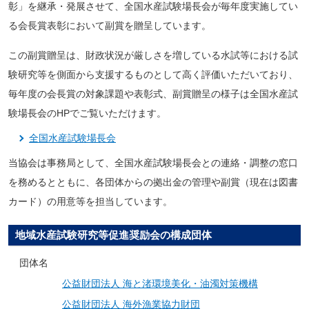
彰」を継承・発展させて、全国水産試験場長会が毎年度実施してい
る会長賞表彰において副賞を贈呈しています。
この副賞贈呈は、財政状況が厳しさを増している水試等における試
験研究等を側面から支援するものとして高く評価いただいており、
毎年度の会長賞の対象課題や表彰式、副賞贈呈の様子は全国水産試
験場長会のHPでご覧いただけます。
全国水産試験場長会
当協会は事務局として、全国水産試験場長会との連絡・調整の窓口
を務めるとともに、各団体からの拠出金の管理や副賞（現在は図書
カード）の用意等を担当しています。
地域水産試験研究等促進奨励会の構成団体
団体名
公益財団法人 海と渚環境美化・油濁対策機構
公益財団法人 海外漁業協力財団